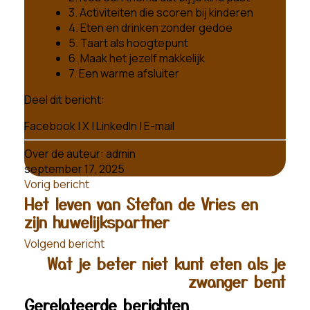
3. Activiteiten die scoren bij kinderen
4. Eten en drinken zonder gedoe
5. Taart als hoogtepunt
6. Maak het jezelf makkelijk
7. Een warme afsluiter
Deel dit bericht:
Facebook
|
X
|
LinkedIn
|
E-mail
Over de auteur:
admin
september 17, 2025
Vorig bericht
Het leven van Stefan de Vries en
zijn huwelijkspartner
Volgend bericht
Wat je beter niet kunt eten als je
zwanger bent
Gerelateerde berichten