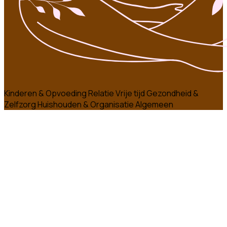
Kinderen & Opvoeding
Relatie
Vrije tijd
Gezondheid &
Zelfzorg
Huishouden & Organisatie
Algemeen