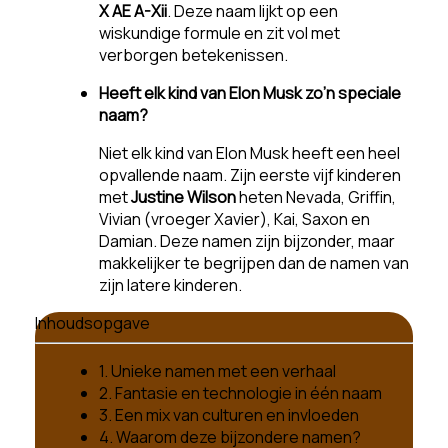
X AE A-Xii
. Deze naam lijkt op een
wiskundige formule en zit vol met
verborgen betekenissen.
Heeft elk kind van Elon Musk zo’n speciale
naam?
Niet elk kind van Elon Musk heeft een heel
opvallende naam. Zijn eerste vijf kinderen
met
Justine Wilson
heten Nevada, Griffin,
Vivian (vroeger Xavier), Kai, Saxon en
Damian. Deze namen zijn bijzonder, maar
makkelijker te begrijpen dan de namen van
zijn latere kinderen.
Inhoudsopgave
1. Unieke namen met een verhaal
2. Fantasie en technologie in één naam
3. Een mix van culturen en invloeden
4. Waarom deze bijzondere namen?