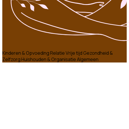
Kinderen & Opvoeding
Relatie
Vrije tijd
Gezondheid &
Zelfzorg
Huishouden & Organisatie
Algemeen