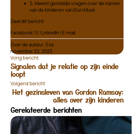
5. Meest gestelde vragen over de namen
van de kinderen van Elon Musk
Deel dit bericht:
Facebook
|
X
|
LinkedIn
|
E-mail
Over de auteur:
Eva
november 22, 2025
Vorig bericht
Signalen dat je relatie op zijn einde
loopt
Volgend bericht
Het gezinsleven van Gordon Ramsay:
alles over zijn kinderen
Gerelateerde berichten