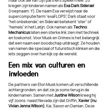
maar ook die van zijn partners spelen mee. Zo
kregen zijn kinderen namen als
Exa Dark Sideræl
(roepnaam: Y). De naam Exa verwijst naar de
supercomputerterm “exaFLOPS”, Dark staat voor
“het onbekende”, en Sideræl betekent “ster” of
“hemels” in het Latijn. Ook namen als
Techno
Mechanicus
laten een sterke link zien met techniek
en toekomst. Voor Musk en Grimes is het belangrijk
dat een naam een boodschap uitdraagt. Ze houden
van namen die speciaal of futuristisch klinken en die
iets zeggen over hun kijk op de wereld.
Een mix van culturen en
invloeden
De partners van Elon Musk komen uit verschillende
achtergronden, en dat zie je soms terug in de
kindernamen. Samen met
Justine Wilson
kreeg hij
vijf zoons: naast Nevada zijn dat Griffin,
Xavier (nu
Vivian Jenna Wilson)
, Kai, Saxon en Damian. Deze