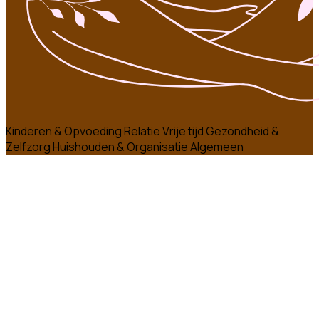
Kinderen & Opvoeding
Relatie
Vrije tijd
Gezondheid &
Zelfzorg
Huishouden & Organisatie
Algemeen