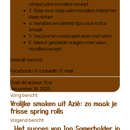
simpel udon noodles recept
3. Stap voor stap udon noodles maken en
klaarzetten
4. Variaties en slimme tips voor extra
smaak
5. Gezond en voedzaam eten met udon
6. Meest gestelde vragen over udon
noodles recept
Deel dit bericht:
Facebook
|
X
|
LinkedIn
|
E-mail
Over de auteur:
Eva
december 18, 2025
Vorig bericht
Vrolijke smaken uit Azië: zo maak je
frisse spring rolls
Volgend bericht
Het succes van Ian Somerhalder in