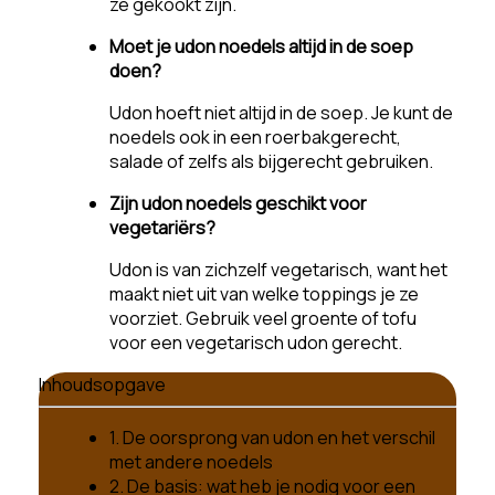
ze gekookt zijn.
Moet je udon noedels altijd in de soep
doen?
Udon hoeft niet altijd in de soep. Je kunt de
noedels ook in een roerbakgerecht,
salade of zelfs als bijgerecht gebruiken.
Zijn udon noedels geschikt voor
vegetariërs?
Udon is van zichzelf vegetarisch, want het
maakt niet uit van welke toppings je ze
voorziet. Gebruik veel groente of tofu
voor een vegetarisch udon gerecht.
Inhoudsopgave
1. De oorsprong van udon en het verschil
met andere noedels
2. De basis: wat heb je nodig voor een